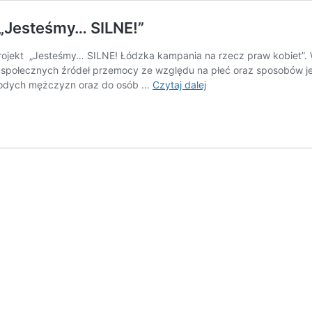
 „Jesteśmy… SILNE!”
ojekt „Jesteśmy… SILNE! Łódzka kampania na rzecz praw kobiet”.
społecznych źródeł przemocy ze względu na płeć oraz sposobów jej
Łódzka
 młodych mężczyzn oraz do osób …
Czytaj dalej
kampania
na
rzecz
praw
kobiet
„Jesteśmy…
SILNE!”