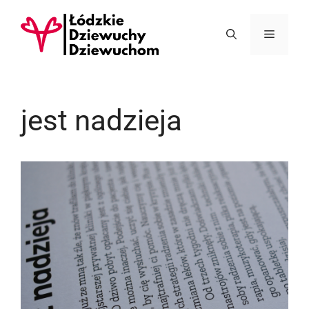
Przejdź
do
Menu
treści
jest nadzieja