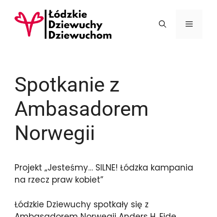
Przejdź
do
Menu
treści
Spotkanie z
Ambasadorem
Norwegii
Projekt „Jesteśmy… SILNE! Łódzka kampania
na rzecz praw kobiet”
Łódzkie Dziewuchy spotkały się z
Ambasadorem Norwegii Anders H. Eide.