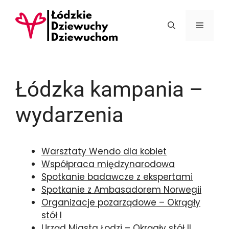
Przejdź
do
Menu
treści
Łódzka kampania –
wydarzenia
Warsztaty Wendo dla kobiet
Współpraca międzynarodowa
Spotkanie badawcze z ekspertami
Spotkanie z Ambasadorem Norwegii
Organizacje pozarządowe – Okrągły
stół I
Urząd Miasta Łodzi – Okrągły stół II