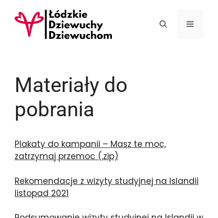
Przejdź
do
Menu
treści
Materiały do
pobrania
Plakaty do kampanii – Masz te moc,
zatrzymaj przemoc (.zip)
Rekomendacje z wizyty studyjnej na Islandii
listopad 2021
Podsumowanie wizyty studyjnej na Islandii w