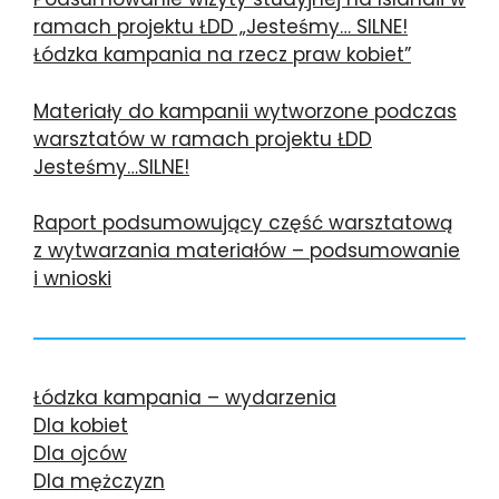
ramach projektu ŁDD „Jesteśmy… SILNE!
Łódzka kampania na rzecz praw kobiet”
Materiały do kampanii wytworzone podczas
warsztatów w ramach projektu ŁDD
Jesteśmy…SILNE!
Raport podsumowujący część warsztatową
z wytwarzania materiałów – podsumowanie
i wnioski
Łódzka kampania – wydarzenia
Dla kobiet
Dla ojców
Dla mężczyzn